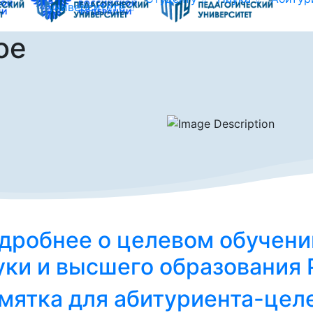
университете
ое
дробнее о целевом обучени
уки и высшего образования
мятка для абитуриента-цел