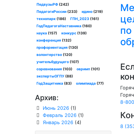
Ме
ПедвузыРФ
(242)
ПедагогиРоссии
(233)
идино
(219)
це
технопарк
(186)
ГПН_2023
(161)
ГодПедагогаНаставника
(160)
по
наука
(157)
конкурс
(139)
об
конференция
(132)
профориентация
(130)
волонтерство
(120)
учительбудущего
(107)
Есл
соревнования
(103)
овримп
(101)
ко
экспертыОГПУ
(88)
ГодЗащитника
(83)
олимпиада
(77)
Горяч
Горяч
Архив:
8-800
Июнь 2026
(1)
Ко
Февраль 2026
(1)
Январь 2026
(4)
8 (35