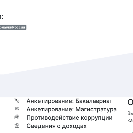
и:
рнаукиРоссии
О
Анкетирование: Бакалавриат
Анкетирование: Магистратура
Вы
Противодействие коррупции
ка
Сведения о доходах