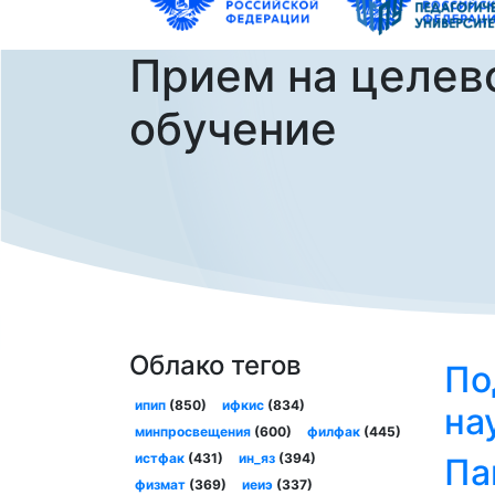
Прием на целев
обучение
Облако тегов
По
ипип
(850)
ифкис
(834)
на
минпросвещения
(600)
филфак
(445)
истфак
(431)
ин_яз
(394)
Па
физмат
(369)
иеиэ
(337)