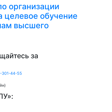
о организации
а целевое обучение
мам высшего
ащайтесь за
-301-44-55
йн)
ПУ»: