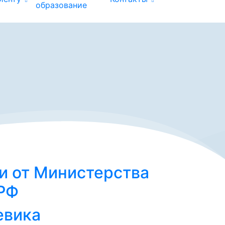
образование
и от Министерства
 РФ
евика