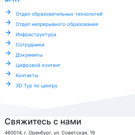
arrow_forward
Отдел образовательных технологий
arrow_forward
Отдел непрерывного образования
arrow_forward
Инфраструктура
arrow_forward
Сотрудники
arrow_forward
Документы
arrow_forward
Цифровой контент
arrow_forward
Контакты
arrow_forward
3D Тур по центру
Свяжитесь с нами
460014, г. Оренбург, ул. Советская, 19