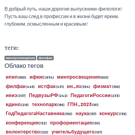
В добрый путь, наши дорогие выпускники-филологи!
Пусть ваш след в профессии и в жизни будет ярким,
глубоким, осмысленным и красивым!
теги:
минпросвещения
филфак
Облако тегов
ипип
ифкис
минпросвещения
(850)
(834)
(600)
филфак
истфак
ин_яз
физмат
(445)
(431)
(394)
(369)
иеиэ
ПедвузыРФ
ПедагогиРоссии
(337)
(242)
(233)
идино
технопарк
ГПН_2023
(219)
(186)
(161)
ГодПедагогаНаставника
наука
конкурс
(160)
(157)
(139)
конференция
профориентация
(132)
(130)
волонтерство
учительбудущего
(120)
(107)