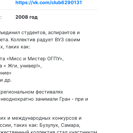
https://vk.com/club6290131
:
2008 год
бъединил студентов, аспирантов и
ета. Коллектив радует ВУЗ своим
, таких как:
та «Мисс и Мистер ОГПУ»,
 « Жги, универ!»,
ение»
и др.
жрегиональном фестивалях
 неоднократно занимали Гран - при и
ких и международных конкурсов и
ссии, таких как: Бузулук, Самара,
дожественный коллектив стал участником