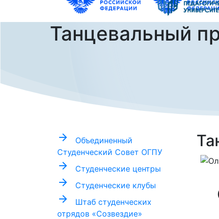
Танцевальный пр
Та
arrow_forward
Объединенный
Студенческий Совет ОГПУ
arrow_forward
Студенческие центры
arrow_forward
Студенческие клубы
arrow_forward
Штаб студенческих
отрядов «Созвездие»