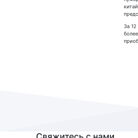
китай
предс
За 12
более
прио
Свяжитесь с нами