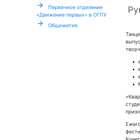
arrow_forward
Первичное отделение
Ру
«Движение первых» в ОГПУ
arrow_forward
Общежития
Танце
выпус
творч
«Квар
студе
призо
Ежего
фести
Кумер