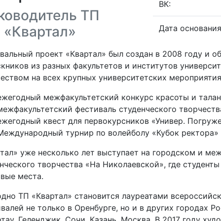
ВК:
ководитель ТП
«Квартал»
Дата основания
вальный проект «Квартал» был создан в 2008 году и о
кников из разных факультетов и институтов университ
еством на всех крупных университетских мероприятиях
ежегодный межфакультетский конкурс красоты и талан
межфакультетский фестиваль студенческого творчества
ежегодный квест для первокурсников «Универ. Погруж
Международный турнир по волейболу «Кубок ректора» 
тал» уже несколько лет выступает на городском и ме
нческого творчества «На Николаевской», где студенты
вые места.
дно ТП «Квартал» становится лауреатами всероссийс
валей не только в Оренбурге, но и в других городах Ро
тау, Геленджик, Сочи, Казань, Москва. В 2017 году ху