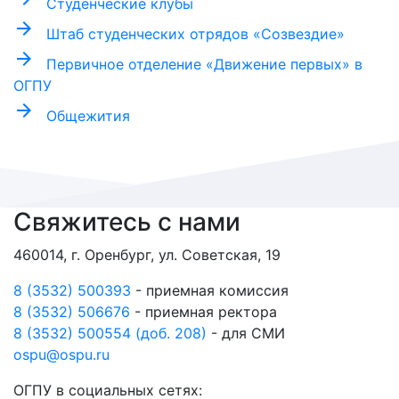
Студенческие клубы
arrow_forward
Штаб студенческих отрядов «Созвездие»
arrow_forward
Первичное отделение «Движение первых» в
ОГПУ
arrow_forward
Общежития
Свяжитесь с нами
460014, г. Оренбург, ул. Советская, 19
8 (3532) 500393
- приемная комиссия
8 (3532) 506676
- приемная ректора
8 (3532) 500554 (доб. 208)
- для СМИ
ospu@ospu.ru
ОГПУ в социальных сетях: