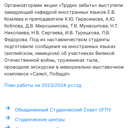
Организаторами акции «Трудно забыть» выступили
заведующий кафедрой иностранных языков Е.В.
Комлева и преподаватели К.Ю. Герасимова, А.Ю.
Коблова, Д.В. Мирошникова, Т.В. Мунасыпова, Н.Т.
Николаева, Н.В. Сергеева, И.В. Турецкова, Л.В.
Федорова. Под их наставничеством студенты
подготовили сообщения на иностранных языках
(английском, немецком) об участниках Великой
Отечественной войны, тружениках тыла,
проводили экскурсии в мемориально-выставочном
комплексе «Салют, Победа!».
План работы на 2023/2024 уч.год
arrow_forward
Объединенный Студенческий Совет ОГПУ
arrow_forward
Студенческие центры
arrow_forward