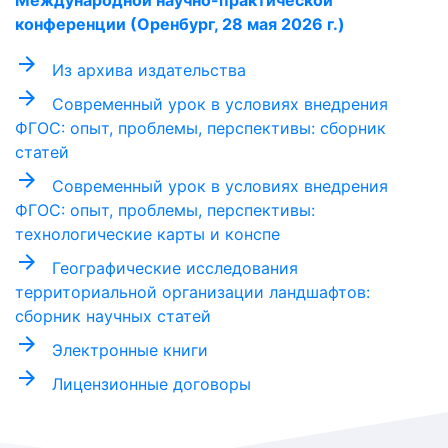
конференции (Оренбург, 28 мая 2026 г.)
arrow_forward
Из архива издательства
arrow_forward
Современный урок в условиях внедрения
ФГОС: опыт, проблемы, перспективы: сборник
статей
arrow_forward
Современный урок в условиях внедрения
ФГОС: опыт, проблемы, перспективы:
технологические карты и конспе
arrow_forward
Географические исследования
территориальной организации ландшафтов:
сборник научных статей
arrow_forward
Электронные книги
arrow_forward
Лицензионные договоры